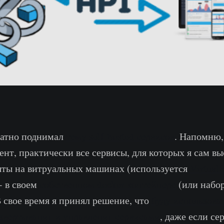
ратно поднимал
тему self-hosted сервисов
. Напомню, 
нт, практически все сервисы, для которых я сам в
яты на витруальных машинах (используется
Virtual
- в своем
собственном docker контейнере
(или набо
В свое время я принял решение, что
буду использова
звертывания и управления сервисами
, даже если сер