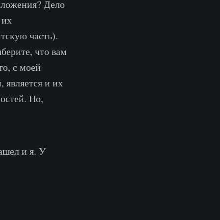
риложения? Дело
 их
нтскую часть).
берите, что вам
то, с моей
 является и их
остей. Но,
ашел и я. У