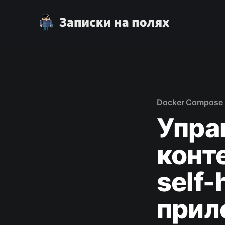
Docker Compose
Упра
конт
self-
прил