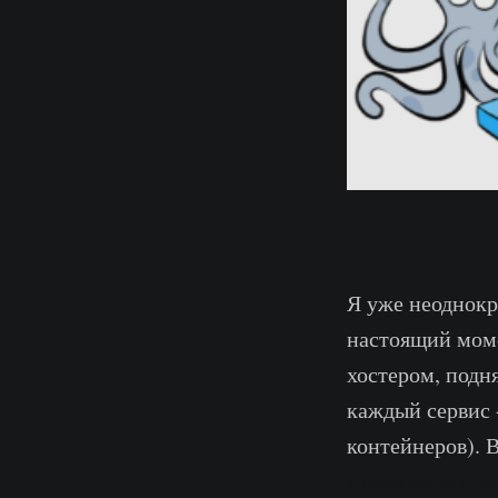
Я уже неоднок
настоящий моме
хостером, подн
каждый сервис 
контейнеров). 
Compose для ра