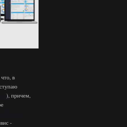
что, в
ыступаю
Box
), причем,
ре
ть Docker
вис -