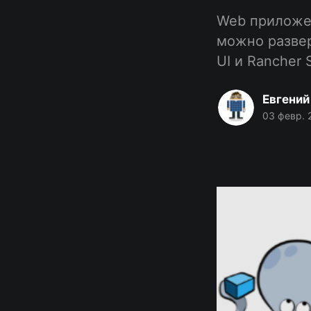
Web приложен
можно развер
UI и Rancher 
Евгений
03 февр. 