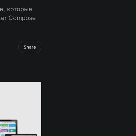
e, которые
cker Compose
Share