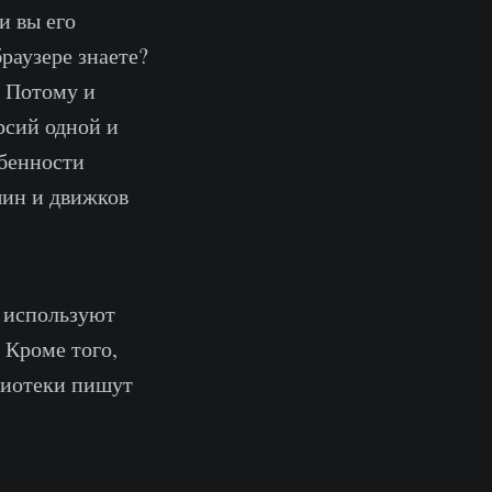
и вы его
раузере знаете?
. Потому и
рсий одной и
обенности
шин и движков
, используют
 Кроме того,
блиотеки пишут