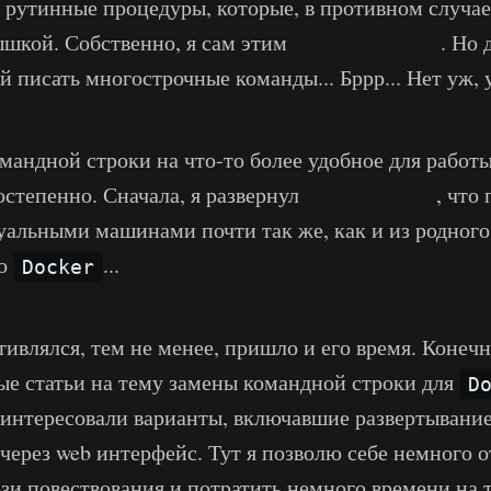
рутинные процедуры, которые, в противном случае
шкой. Собственно, я сам этим
иногда балуюсь
. Но 
 писать многострочные команды... Бррр... Нет уж, 
мандной строки на что-то более удобное для работ
остепенно. Сначала, я развернул
phpVirtualBox
, что
туальными машинами почти так же, как и из родного
Но
...
Docker
тивлялся, тем не менее, пришло и его время. Конечн
ые статьи на тему замены командной строки для
D
интересовали варианты, включавшие развертывание
 через web интерфейс. Тут я позволю себе немного о
ези повествования и потратить немного времени на 