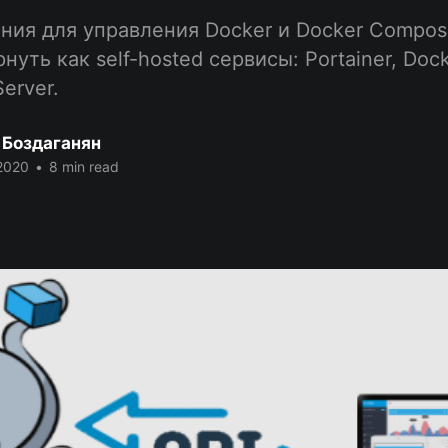
ия для управления Docker и Docker Compos
нуть как self-hosted сервисы: Portainer, Do
Server.
 Боздаганян
2020
•
8 min read