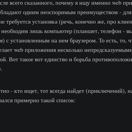
осле всего сказанного, почему я ищу именно web п
 обладают одним неоспоримым преимуществом - для
е требуется установка (речь, конечно же, про клие
 необходим лишь компьютер (планшет, телефон - вы
) с установленным на нем браузером. То есть, то, ч
делает web приложения несколько непредсказуемыми,
ой. Вот такое вот единство и борьба противоположн
.
тно - кто ищет, тот всегда найдет (приключений), н
ался примерно такой список: