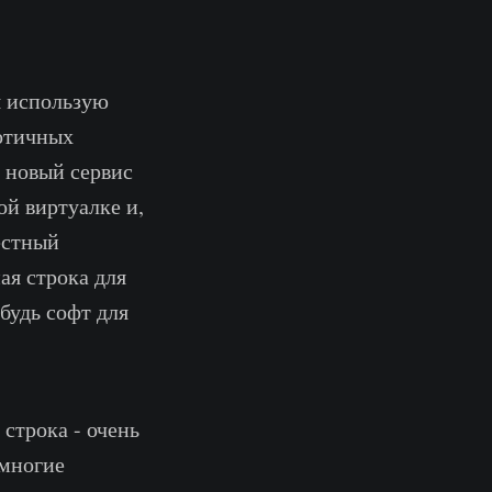
 я использую
зотичных
ь новый сервис
ой виртуалке и,
вестный
ая строка для
ибудь софт для
строка - очень
 многие