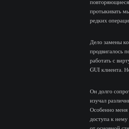
повторяющиеся 
протыкивать мы
редких операций
Дело замены ко
продвигалось п
работать с вир
GUI клиента. 
Он долго сопро
изучал различн
Особенно меня 
доступа к нему
от основной ст