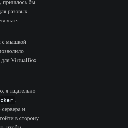
, пришлось бы
для разовых
увольте.
ы с мышкой
 позволило
 для VirtualBox
о, я тщательно
.
ocker
 сервера и
тойти в сторону
то, чтобы