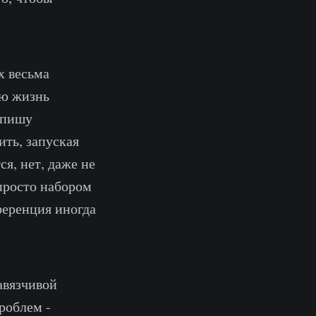
х весьма
ую жизнь
 пишу
ть, запуская
я, нет, даже не
просто набором
ференция иногда
авязчивой
роблем -