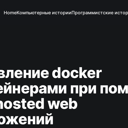
Home
Компьютерные истории
Программистские исто
вление docker
ейнерами при по
hosted web
ожений