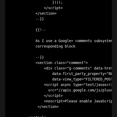
                    })();

                </script>

            </section>

            --}}

            {{!--

            As I use a Google+ comments subsystem, 
            corresponding block

            --}}

            <section class="comment"> 

                <div class="g-comments" data-href="
                    data-first_party_property="BLOG
                    data-view_type="FILTERED_POSTMO
                <script async type="text/javascript
                  src="//apis.google.com/js/plusone
                </script> 

                <noscript>Please enable JavaScript 
             </section> 
