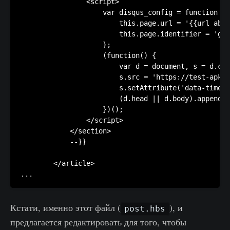
                <script>

                    var disqus_config = function ()
                        this.page.url = '{{url abso
                        this.page.identifier = 'gho
                    };

                    (function() {

                        var d = document, s = d.cre
                        s.src = 'https://test-apkdz
                        s.setAttribute('data-timest
                        (d.head || d.body).appendCh
                    })();

                </script>

            </section>

            --}}

        </article>

Кстати, именно этот файл (
), и
post.hbs
предлагается редактировать для того, чтобы