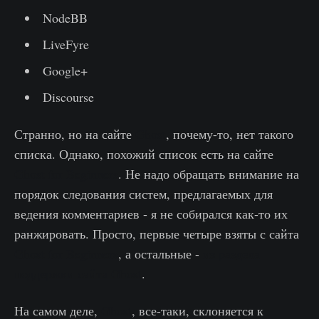
NodeBB
LiveFyre
Google+
Discourse
Странно, но на сайте
Ghost
, почему-то, нет такого
списка. Однако, похожий список есть на сайте
Ghost for Beginners
. Не надо обращать внимание на
порядок следования систем, предлагаемых для
ведения комментариев - я не собирался как-то их
ранжировать. Просто, первые четыре взяты с сайта
Ghost for Beginners
, а остальные -
из раздела
поддержки сайта Ghost
.
На самом деле,
Ghost
, все-таки, склоняется к