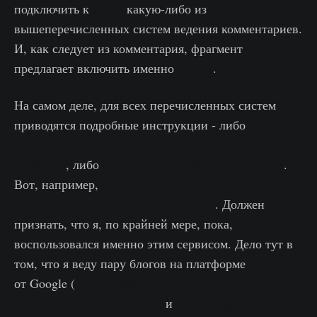
подключить к
Ghost
какую-либо из
вышеперечисленных систем ведения комментариев.
И, как следует из комментария, фрагмент
предлагает включить именно
Disqus
.
На самом деле, для всех перечисленных систем
приводятся подробные инструкции - либо
в
соответствующей статье на сайте Ghost for
Beginners
, либо
в разделе поддержки сайта Ghost
.
Вот, например,
ссылка на инструкцию для
подключения комментариев Google+
. Должен
признать, что я, по крайней мере, пока,
воспользовался именно этим сервисом. Дело тут в
том, что я веду пару блогов на платформе
Blogger
от Google (
http://computers-
marginalia.bozdaganian.com
и
http://programmers-