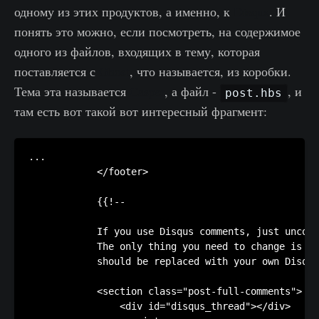
одному из этих продуктов, а именно, к
Disqus
. И
понять это можно, если посмотреть, на содержимое
одного из файлов, входящих в тему, которая
поставляется с
Ghost
, что называется, из коробки.
Тема эта называется
Casper
, а файл -
, и
post.hbs
там есть вот такой вот интересный фрагмент:
...

            </footer>

            {{!--

            If you use Disqus comments, just uncomm
            The only thing you need to change is "t
            should be replaced with your own Disqus
            <section class="post-full-comments">

                <div id="disqus_thread"></div>
