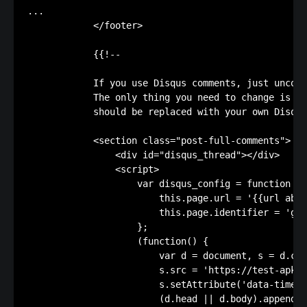
...

            </footer>

            {{!--

            If you use Disqus comments, just uncomm
            The only thing you need to change is "t
            should be replaced with your own Disqus
            <section class="post-full-comments">

                <div id="disqus_thread"></div>

                <script>

                    var disqus_config = function ()
                        this.page.url = '{{url abso
                        this.page.identifier = 'gho
                    };

                    (function() {

                        var d = document, s = d.cre
                        s.src = 'https://test-apkdz
                        s.setAttribute('data-timest
                        (d.head || d.body).appendCh