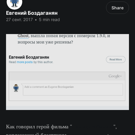
Share
Евгений Боздаганян
27 сент. 2017
•
5 min read
Как говорил герой фильма "
Синьор Робинзон
",
воплощенный блестящим
Паоло Вилладжо
: