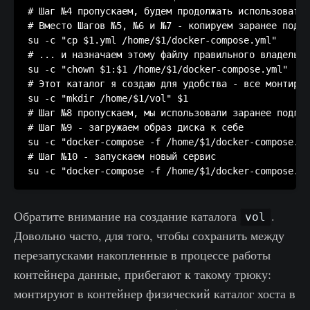
# Шаг №4 пропускаем, будем продолжать использовать 
# Вместо Шагов №5, №6 и №7 - копируем заранее подго
su -c "cp $1.yml /home/$1/docker-compose.yml"

# ... и назначаем этому файлу правильного владельца

su -c "chown $1:$1 /home/$1/docker-compose.yml"

# Этот каталог я создаю для удобства - все монтируе
su -c "mkdir /home/$1/vol" $1

# Шаг №8 пропускаем, мы использовали заранее подгот
# Шаг №9 - загружаем образ диска к себе

su -c "docker-compose -f /home/$1/docker-compose.ym
# Шаг №10 - запускаем новый сервис

Обратите внимание на создание каталога
.
vol
Довольно часто, для того, чтобы сохранить между
перезапусками накопленные в процессе работы
контейнера данные, прибегают к такому трюку:
монтируют в контейнер физический каталог хоста в