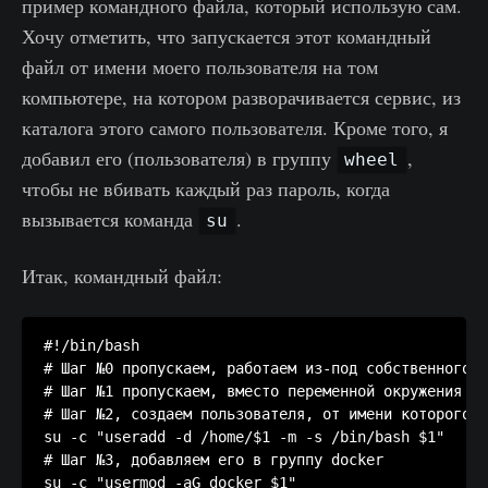
пример командного файла, который использую сам.
Хочу отметить, что запускается этот командный
файл от имени моего пользователя на том
компьютере, на котором разворачивается сервис, из
каталога этого самого пользователя. Кроме того, я
добавил его (пользователя) в группу
,
wheel
чтобы не вбивать каждый раз пароль, когда
вызывается команда
.
su
Итак, командный файл:
#!/bin/bash

# Шаг №0 пропускаем, работаем из-под собственного п
# Шаг №1 пропускаем, вместо переменной окружения им
# Шаг №2, создаем пользователя, от имени которого б
su -c "useradd -d /home/$1 -m -s /bin/bash $1"

# Шаг №3, добавляем его в группу docker

su -c "usermod -aG docker $1"
