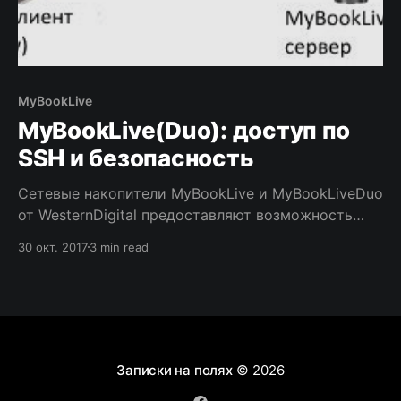
MyBookLive
MyBookLive(Duo): доступ по
SSH и безопасность
Сетевые накопители MyBookLive и MyBookLiveDuo
от WesternDigital предоставляют возможность
доступа по SSH. Однако, по умолчанию, данная
30 окт. 2017
3 min read
возможность отключена. Чтобы разрешить
доступ необходимо перейти по адресу http://
имя_устройства_или_его_ip_адрес/UI/ssh. На
появившейся странице надо включить галку
Доступ SSH. Следует помнить, что, возможно,
предварительно придется залогиниться на
Записки на полях
© 2026