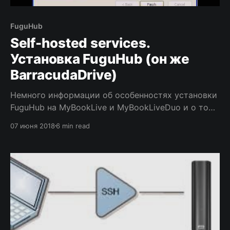
FuguHub
Self-hosted services.
Установка FuguHub (он же
BarracudaDrive)
Немного информации об особенностях установки
FuguHub на MyBookLive и MyBookLiveDuo и о том,
как можно потом обновить ПО этих устройств
07 июня 2018
6 min read