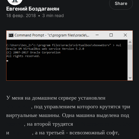
Share
Евгений Боздаганян
18 февр. 2018
•
3 min read
У меня на домашнем сервере установлен
VirtualBox
, под управлением которого крутятся три
виртуальные машины. Одна машина выделена под
haproxy
, на второй трудятся
VPN сервер от SoftEther
и
FuguHub
, а на третьей - всевозможный софт,