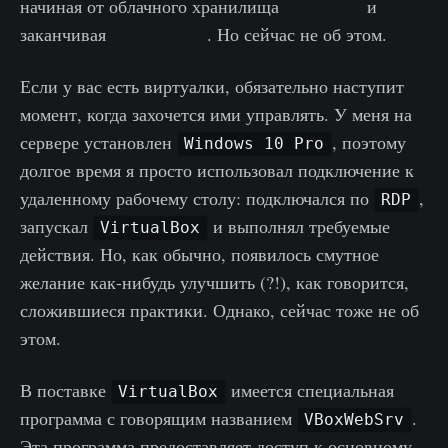
начиная от облачного хранилища
NextCloud
и
заканчивая
Transmission
. Но сейчас не об этом.
Если у вас есть виртуалки, обязательно наступит
момент, когда захочется ими управлять. У меня на
сервере установлен
, поэтому
Windows 10 Pro
долгое время я просто использовал подключение к
удаленному рабочему столу: подключался по
,
RDP
запускал
и выполнял требуемые
VirtualBox
действия. Но, как обычно, появилось смутное
желание как-нибудь улучшить (?!), как говорится,
сложившиеся практики. Однако, сейчас тоже не об
этом.
В поставке
имеется специальная
VirtualBox
программа с говорящим названием
.
VBoxWebSrv
Эта программа предоставляет доступ к основному